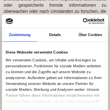
oder gespeicherte fremde Informationen zu
überwachen oder nach Umständen zu forschen, die
auf eine rechtswidrige Tätigkeit hinweisen.
Verpflichtungen zur Entfernung oder Sperrung der
Nutzung von Informationen nach den allgemeinen
Zustimmung
Details
Über Cookies
Gesetzen bleiben hiervon unberührt. Eine
diesbezügliche Haftung ist jedoch erst ab dem
Zeitpunkt der Kenntnis einer konkreten
Diese Webseite verwendet Cookies
Rechtsverletzung möglich. Bei Bekanntwerden von
Wir verwenden Cookies, um Inhalte und Anzeigen zu
entsprechenden Rechtsverletzungen werden wir
personalisieren, Funktionen für soziale Medien anbieten
diese Inhalte umgehend entfernen.
zu können und die Zugriffe auf unsere Website zu
analysieren. Außerdem geben wir Informationen zu Ihrer
Haftung für Links
Verwendung unserer Website an unsere Partner für
soziale Medien, Werbung und Analysen weiter. Unsere
Unser Angebot enthält eventuell Links zu externen
Partner führen diese Informationen möglicherweise mit
Webseiten Dritter, auf deren Inhalte wir keinen
weiteren Daten zusammen, die Sie ihnen bereitgestellt
Einfluss haben. Deshalb können wir für diese
haben oder die sie im Rahmen Ihrer Nutzung der Dienste
fremden Inhalte auch keine Gewähr übernehmen.