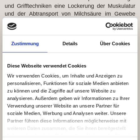
und Grifftechniken eine Lockerung der Muskulatur
und der Abtransport von Milchsäure im Gewebe
bewirkt, die Verspannungen und
Muskelverhärtungen werden gelöst werden.
Schmerz kann so vorgebeugt, oder bereits
Zustimmung
Details
Über Cookies
vorhandene Schmerzen gelindert werden.
Diese Webseite verwendet Cookies
Wir verwenden Cookies, um Inhalte und Anzeigen zu
personalisieren, Funktionen für soziale Medien anbieten
Preise
zu können und die Zugriffe auf unsere Website zu
analysieren. Außerdem geben wir Informationen zu Ihrer
30 Minuten € 35,--
Verwendung unserer Website an unsere Partner für
60 Minuten € 65,--
soziale Medien, Werbung und Analysen weiter. Unsere
Partner führen diese Informationen möglicherweise mit
weiteren Daten zusammen, die Sie ihnen bereitgestellt
haben oder die sie im Rahmen Ihrer Nutzung der Dienste